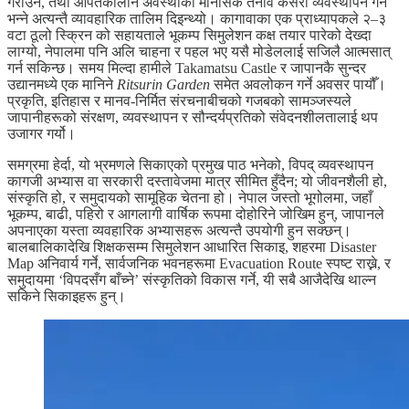
गराउने, तथा आपतकालीन अवस्थाको मानसिक तनाव कसरी व्यवस्थापन गर्ने
भन्ने अत्यन्तै व्यावहारिक तालिम दिइन्थ्यो। कागावाका एक प्राध्यापकले २–३
वटा ठूलो स्क्रिन को सहायताले भूकम्प सिमुलेशन कक्ष तयार पारेको देख्दा
लाग्यो, नेपालमा पनि अलि चाहना र पहल भए यसै मोडेललाई सजिलै आत्मसात्
गर्न सकिन्छ। समय मिल्दा हामीले Takamatsu Castle र जापानकै सुन्दर
उद्यानमध्ये एक मानिने
Ritsurin Garden
समेत अवलोकन गर्ने अवसर पायौँ।
प्रकृति, इतिहास र मानव-निर्मित संरचनाबीचको गजबको सामञ्जस्यले
जापानीहरूको संरक्षण, व्यवस्थापन र सौन्दर्यप्रतिको संवेदनशीलतालाई थप
उजागर गर्यो।
समग्रमा हेर्दा, यो भ्रमणले सिकाएको प्रमुख पाठ भनेको, विपद् व्यवस्थापन
कागजी अभ्यास वा सरकारी दस्तावेजमा मात्र सीमित हुँदैन; यो जीवनशैली हो,
संस्कृति हो, र समुदायको सामूहिक चेतना हो। नेपाल जस्तो भूगोलमा, जहाँ
भूकम्प, बाढी, पहिरो र आगलागी वार्षिक रूपमा दोहोरिने जोखिम हुन्, जापानले
अपनाएका यस्ता व्यवहारिक अभ्यासहरू अत्यन्तै उपयोगी हुन सक्छन्।
बालबालिकादेखि शिक्षकसम्म सिमुलेशन आधारित सिकाइ, शहरमा Disaster
Map अनिवार्य गर्ने, सार्वजनिक भवनहरूमा Evacuation Route स्पष्ट राख्ने, र
समुदायमा ‘विपदसँग बाँच्ने’ संस्कृतिको विकास गर्ने, यी सबै आजैदेखि थाल्न
सकिने सिकाइहरू हुन्।