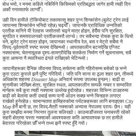
बोध भयो, र मनमा कहिले नबिर्सिने किसिमको प्रतिबद्धता जागेर हामी त्यही दिन
अर्को गन्तव्यतर्फ लाग्यौँ।
उही दिन हामीले टोकियोबाट तकामात्सु शहर पुग्न शिन्कांसेन (बुलेट ट्रेन लाई
जापानमा शिन्कांसेन भनिदो रहेछ) चढ्यौँ। जापानकै प्राविधिक उन्नतिको
प्रतीक मानिने यी रेलहरू जसोतसो चढ्ने मात्र होइन, हेर्दैमा पनि सुरक्षित,
सुगठित र समयपालनको प्रतीकजस्तै लाग्थे। तर सबैभन्दा रोचक कुरा के थियो
भने, बुलेट ट्रेन मात्र होइन, जापानका स्थानीय रेल, बस र मेट्रो सबैमा नै
विपद्–पूर्वतयारी स्पष्ट रूपमा देखिन्थ्यो। आपतकालीन बटनदेखि एग्जिट
नक्सासम्म, चेतनामूलक दृश्य-सामग्रीदेखि सतर्कता निर्माण गर्ने सूचनासम्म, सबै
कुरा अत्यन्त नै व्यवस्थित ढंगले राखिएको भेटिन्थ्यो।
जापानीहरूका दैनिक जीवनमा विपद्-सचेतना कति गहिरोसम्म बसेको छ भन्ने
कुरा एउटा कुराले झनै पुष्टि गरिदियो। जति पनि साना वा ठूला शहर छन्, तीमध्ये
अधिकांश शहरमा
Disaster Map
अनिवार्य रूपमा उपलब्ध हुन्छन्। बाढी वा
सुनामीका जोखिम क्षेत्र, सुरक्षित स्थल, आपतकालीन सम्पर्क नम्बर र सम्भावित
मार्गहरू सबै कुरा त्यही नक्सामा उल्लेख हुदोरहेछ। शहरका विभिन्न ठाउहरुमा
बाढी को बेलामा कती उचाई सम्म पानी आउन सक्छ भन्ने चिन्हहरु लगाएर
राखेको हुनेरहेछ। सामान्यतया हामिहरुकोमा पर्यटकहरूका लागि बनाइएका City
Map हेर्ने बानी छ, तर विपद्-मैत्री नक्साको अभ्यास नेपालमा प्रायः छैन। यही
कुरा सम्झँदा मनमा निरन्तर तुलना चलिरह्यो। काठमाडौंजस्ता घनाबस्ती रहेको
सहरी क्षेत्रमा यस्ता नक्साको आवश्यकता कति अत्यावश्यक छ तर हामीले
बेवास्ता गरिरहेका छौँ भन्ने तथ्य झनै स्पष्ट हुँदै गयो।