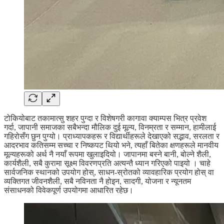
टोकियोबाट तकामात्सु शहर पुग्दा र विशेषगरी कागावा क्याम्पस भित्र प्रवेश
गर्दा, जापानी समाजका सबैभन्दा मौलिक दुई मूल्य, विनम्रता र सम्मान, हामीलाई
गहिरोसँग छुन पुग्यो। प्राध्यापकहरू र विद्यार्थीहरूले देखाएको सद्भाव, सरलता र
आदरभाव कतिसम्म सच्चा र निष्कपट थियो भने, त्यहाँ बितेका क्षणहरूले मानवीय
मूल्यहरूको अर्थ नै नयाँ रूपमा खुलाइदियो। जापानमा बस्ने बानी, बोल्ने शैली,
कार्यशैली, सबै कुरामा सूक्ष्म विवरणप्रति अत्यन्तै ध्यान गरिएको पाइयो । चाहे
सार्वजनिक स्थानको उपयोग होस्, साधन-स्रोतको व्यावहारिक प्रयोग होस् वा
व्यक्तिगत जीवनशैली, सबै नविनता नै होइन, सादगी, योजना र न्यूनतम
संसाधनको विवेकपूर्ण उपयोगमा आधारित रहेछ।