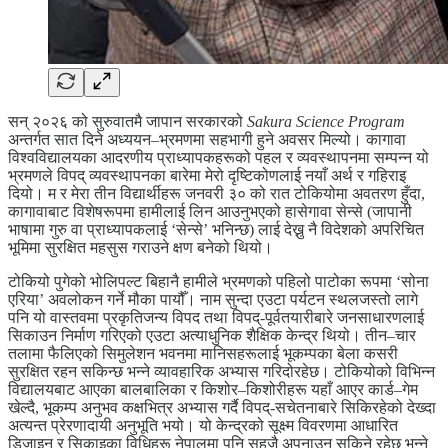
सन् २०२६ को सुरुवातमै जापान सरकारको
Sakura Science Program
अन्तर्गत सात दिने अध्ययन–भ्रमणमा सहभागी हुने अवसर मिल्यो। कागावा
विश्वविद्यालयका आदरणीय प्राध्यापकहरूको पहल र व्यवस्थापनमा सम्पन्न यो
भ्रमणले विपद् व्यवस्थापनका बारेमा मेरो दृष्टिकोणलाई नयाँ अर्थ र गहिराइ
दियो। म र मेरा तीन विद्यार्थीहरू जनवरी ३० को रात टोकियोमा अवतरण हुँदा,
कागावाबाट विशेषरूपमा हामीलाई लिन आउनुभएको हासेगावा सेन्से (जापानी
भाषामा गुरु वा प्राध्यापकलाई ‘सेन्से’ भनिन्छ) लाई देख्नु नै विदेशको अपरिचित
भूमिमा सुरक्षित महसुस गराउने क्षण बनेको थियो।
टोकियो पुगेको भोलिपल्ट बिहानै हामीले भ्रमणको पहिलो पाटोका रूपमा ‘सोना
एरिया’ अवलोकन गर्ने मौका पायौँ। नाम सुन्दा एउटा पर्यटन स्थलजस्तो लागे
पनि यो वास्तवमा प्रकृतिजन्य विपद तथा विपद्-पूर्वतयारीबारे जनसाधारणलाई
सिकाउन निर्माण गरिएको एउटा अत्याधुनिक शैक्षिक केन्द्र थियो। तीन–चार
तलामा फैलिएको सिमुलेशन भवनमा मानिसहरूलाई भूकम्पका बेला कसरी
सुरक्षित रहन सकिन्छ भन्ने व्यावहारिक अभ्यास गरिदोरहेछ। टोकियोको विभिन्न
विद्यालयबाट आएका बालबालिका र किशोर–किशोरीहरू यहाँ आएर कार्ड–गेम
खेल्दै, भूकम्प अनुभव कक्षभित्र अभ्यास गर्दै विपद्-सचेतनाबारे सिकिरहेको देख्दा
अत्यन्त प्रेरणादायी अनुभूति भयो। यो केन्द्रको सूक्ष्म विवरणमा आधारित
डिजाइन र सिकाइका विधिहरू नेपालमा पनि सहजै अपनाउन सकिने रहेछ भन्ने